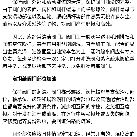
保持阀门外部和活动部位的清洁，保护阀门油漆的完整。
由于阀门的表面、阀杆和阀杆螺母上的梯形螺纹、阀杆螺母与
支架滑动部位以及齿轮、蜗轮蜗杆等部件容易沉积许多灰尘、
油污以及介质残渣等脏物，对阀门产生磨损和腐蚀。
因此，应经常清洁阀门。阀门上一般灰尘适用毛刷拂扫和
压缩空气吹扫，甚至可用铜丝刷刷洗，直至加工面、配合面显
出金属光泽，油漆面显出油漆本色为止；蒸汽疏水阀应有专人
负责，每班至少检查一次；定期打开冲洗阀和蒸汽疏水阀底丝
堵冲洗，或定期拆卸下来冲洗，以免脏物堵塞阀门。
定期给阀门部位加油
保持阀门的润滑。阀门梯形螺纹、阀杆螺母与支架滑动部
位，轴承位、齿轮和蜗轮朗秆的啮合部位以及其他配合活动部
位都需要良好的润滑条件，减少相互间的摩擦，避免相互磨
损。对于没有油杯或油嘴、在运行中容易损坏或丢失的部位，
应修复配齐润滑系统，要回证油路的疏通。
润滑部位应按具体情况定期加油。经常开启的、温度高的