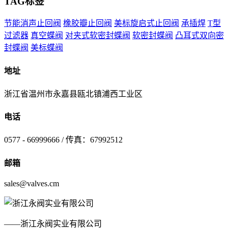
TAG标签
节能消声止回阀
橡胶瓣止回阀
美标旋启式止回阀
承插焊
T型
过滤器
真空蝶阀
对夹式软密封蝶阀
软密封蝶阀
凸耳式双向密
封蝶阀
美标蝶阀
地址
浙江省温州市永嘉县瓯北镇浦西工业区
电话
0577 - 66999666 / 传真：67992512
邮箱
sales@valves.cm
——浙江永阀实业有限公司