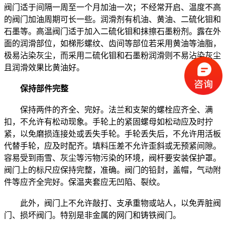
阀门适于间隔一周至一个月加油一次；不经常开启、温度不高
的阀门加油周期可长一些。润滑剂有机油、黄油、二硫化钼和
石墨等。高温阀门适于加入二硫化钼和抹擦石墨粉剂。露在外
面的润滑部位，如梯形螺纹、齿间等部位若采用黄油等油脂，
极易沾染灰尘，而采用二硫化钼和石墨粉润滑则不易沾染灰尘
且润滑效果比黄油好。
保持部件完整
保持两件的齐全、完好。法兰和支架的螺栓应齐全、满
扣，不允许有松动现象。手轮上的紧固螺母如松动应及时拧
紧，以免磨损连接处或丢失手轮。手轮丢失后，不允许用活板
代替手轮，应及时配齐。填料压差不允许歪斜或无预紧间隙。
容易受到雨雪、灰尘等污物污染的环境，阀杆要安装保护罩。
阀门上的标尺应保持完整，准确。阀门的铅封，盖帽，气动附
件等应齐全完好。保温夹套应无凹陷、裂纹。
此外，阀门上不允许敲打、支承重物或站人，以免弄脏阀
门、损坏阀门。特别是非金属的网门和铸铁阀门。