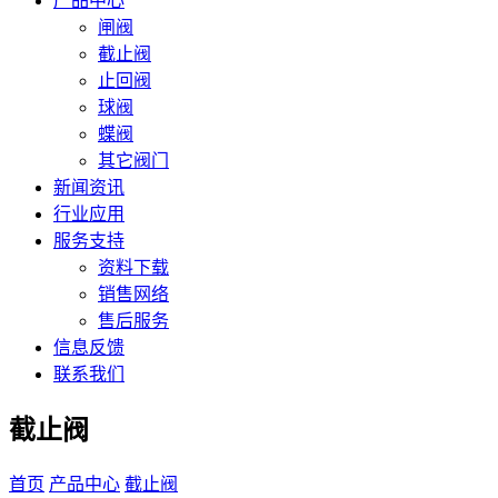
产品中心
闸阀
截止阀
止回阀
球阀
蝶阀
其它阀门
新闻资讯
行业应用
服务支持
资料下载
销售网络
售后服务
信息反馈
联系我们
截止阀
首页
产品中心
截止阀