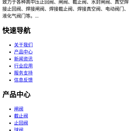
致力于各种高中压止回阀、闸阀、截止阀、水封闸阀、真空焊
接止回阀、焊接闸阀、焊接截止阀、焊接真空阀、电动阀门、
液化气阀门等。...
快速导航
关于我们
产品中心
新闻资讯
行业应用
服务支持
信息反馈
产品中心
闸阀
截止阀
止回阀
球阀