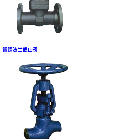
锻钢法兰截止阀