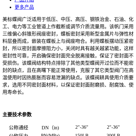
更多产品
美标蝶阀广泛适用于低压、中压、高压、钢铁治金、石油、化
工、电力等工业管道上作截断或调节介质流量用。该帆门采用
三维偏心斜锥形阀座密封，蝶板密封采用新型金属片与弹性材
料层叠而成，嵌装在蝶板上与阀座吻合。利用蝶板摆动压紧密
封，所以密封面摩擦阻力小，关闭时具有越关越紧功能，这样
密封性可靠，开启确保密封面完全脱离接触，保证了密封面不
受损伤。该蝶阀结构特点排除了其他类型蝶阀开过位而不能密
封的缺点，且在高曙下能正常使用，克服了其它类型阀门在高
温使用时因热膨胀而容易泄漏的缺点。该蝶阀耕具使用介质要
求，选用不同密封面材料，以保证密封面耐磨损、耐腐蚀、使
用寿命长。
主要技术参数
2"-36"
2"-36"
公称通经
DN（in)
PN(MPa)
150LB
300LB