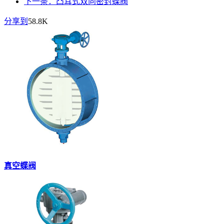
下一条：凸耳式双向密封蝶阀
分享到
58.8K
真空蝶阀