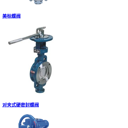
美标蝶阀
对夹式硬密封蝶阀