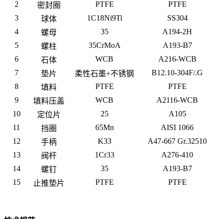
2
PTFE
PTFE
密封圈
3
1C18Ni9Ti
SS304
球体
4
35
A194-2H
螺母
5
35CrMoA
A193-B7
螺柱
6
WCB
A216-WCB
石体
7
B12.10-304F/.G
垫片
柔性石墨+不锈钢
8
PTFE
PTFE
填料
9
WCB
A2116-WCB
填料压盖
10
25
A105
定位片
11
65Mn
AISI 1066
挡圈
12
K33
A47-667 Gr.32510
手柄
13
1Cr33
A276-410
阀杆
14
35
A193-B7
螺钉
15
PTFE
PTFE
止推垫片