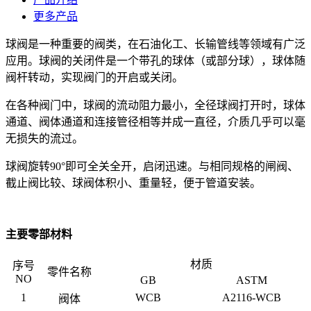
更多产品
球阀是一种重要的阀类，在石油化工、长输管线等领域有广泛
应用。球阀的关闭件是一个带孔的球体（或部分球），球体随
阀杆转动，实现阀门的开启或关闭。
在各种阀门中，球阀的流动阻力最小，全径球阀打开时，球体
通道、阀体通道和连接管径相等并成一直径，介质几乎可以毫
无损失的流过。
球阀旋转90°即可全关全开，启闭迅速。与相同规格的闸阀、
截止阀比较、球阀体积小、重量轻，便于管道安装。
主要零部材料
材质
序号
零件名称
NO
GB
ASTM
1
WCB
A2116-WCB
阀体