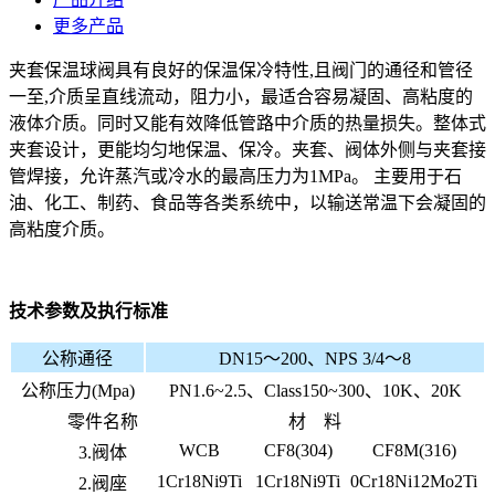
更多产品
夹套保温球阀具有良好的保温保冷特性,且阀门的通径和管径
一至,介质呈直线流动，阻力小，最适合容易凝固、高粘度的
液体介质。同时又能有效降低管路中介质的热量损失。整体式
夹套设计，更能均匀地保温、保冷。夹套、阀体外侧与夹套接
管焊接，允许蒸汽或冷水的最高压力为1MPa。 主要用于石
油、化工、制药、食品等各类系统中，以输送常温下会凝固的
高粘度介质。
技术参数及执行标准
公称通径
DN15～200、NPS 3/4～8
公称压力(Mpa)
PN1.6~2.5、Class150~300、10K、20K
零件名称
材 料
WCB
CF8(304)
CF8M(316)
3.阀体
1Cr18Ni9Ti
1Cr18Ni9Ti
0Cr18Ni12Mo2Ti
2.阀座