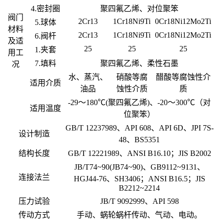
4.密封圈
聚四氟乙烯、对位聚笨
阀门
2Cr13
1Cr18Ni9Ti
0Cr18Ni12Mo2Ti
5.球体
材料
2Cr13
1Cr18Ni9Ti
0Cr18Ni12Mo2Ti
6.阀杆
及适
25
25
25
1.夹套
用工
7.填料
聚四氟乙烯、柔性石墨
况
水、蒸汽、
硝酸等腐
醋酸等腐蚀性介
适用介质
油品
蚀性介质
质
-29～180℃(聚四氟乙烯)、-20～300℃（对
适用温度
位聚笨）
GB/T 12237989、API 608、API 6D、JPI 7S-
设计制造
48、BS5351
结构长度
GB/T 12221989、ANSI B16.10；JIS B2002
JB/T74~90(JB74~90)、GB9112~9131、
连接法兰
HGJ44-76、SH3406；ANSI B16.5；JIS
B2212~2214
压力试验
JB/T 9092999、API 598
传动方式
手动、蜗轮蜗杆传动、气动、电动。