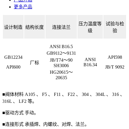
更多产品
压力温度等
试验与检
设计制造
结构长度
连接法兰
级
验
ANSI B16.5
GB9112～9131
GB12234
API598
ANSI
JB/T74～90
厂标
B16.34
SH3006
API600
JB/T 9092
HG20615～
20635
■阀体材料
A105 、 F5 、 F11 、 F22 、 304 、 304L 、 316 、
316L 、 LF2 等。
■驱动方式
手动。
■连接形式
承插焊、内螺纹、对焊、法兰。