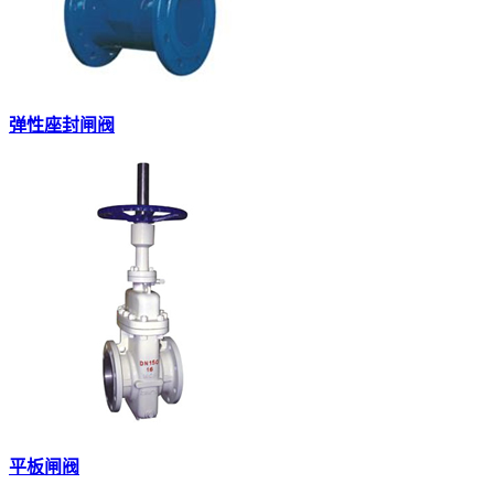
弹性座封闸阀
平板闸阀