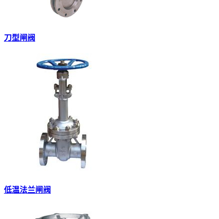
刀型闸阀
低温法兰闸阀