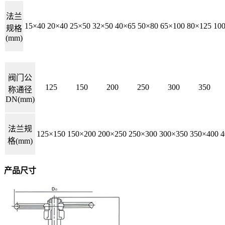
法兰
15×40
20×40
25×50
32×50
40×65
50×80
65×100
80×125
10
规格
(mm)
阀门公
125
150
200
250
300
350
称通径
DN(mm)
法兰规
125×150
150×200
200×250
250×300
300×350
350×400
4
格(mm)
产品尺寸