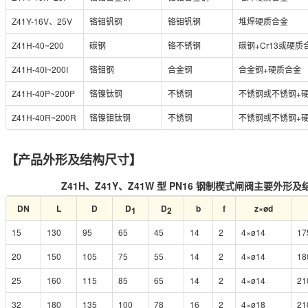
Z41Y-16V、25V
铬钼钒钢
铬钼钒钢
堆焊硬质合金
Z41H-40~200
碳钢
铬不锈钢
碳钢+Cr13或硬质
Z41H-40I~200I
铬钼钢
合金钢
合金钢+硬质合金
Z41H-40P~200P
铬镍钛钢
不锈钢
不锈钢或不锈钢+
Z41H-40R~200R
铬镍钼钛钢
不锈钢
不锈钢或不锈钢+
【产品外形及结构尺寸】
Z41H、Z41Y、Z41W 型 PN16 钢制楔式闸阀主要外形
DN
L
D
D
D
b
f
z×ød
1
2
15
130
95
65
45
14
2
4×ø14
17
20
150
105
75
55
14
2
4×ø14
18
25
160
115
85
65
14
2
4×ø14
21
32
180
135
100
78
16
2
4×ø18
21