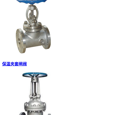
保温夹套闸阀