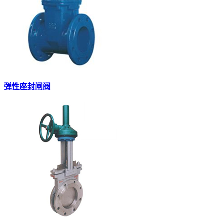
弹性座封闸阀