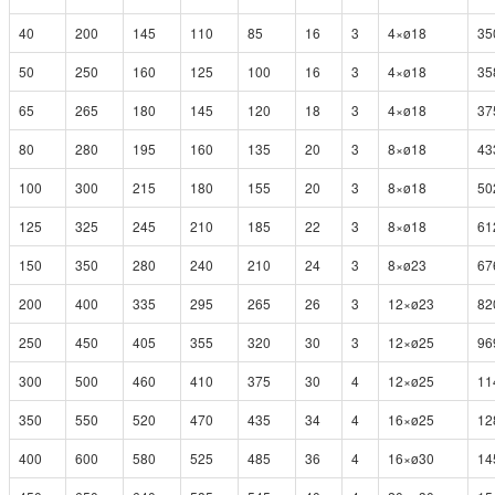
40
200
145
110
85
16
3
4×ø18
35
50
250
160
125
100
16
3
4×ø18
35
65
265
180
145
120
18
3
4×ø18
37
80
280
195
160
135
20
3
8×ø18
43
100
300
215
180
155
20
3
8×ø18
50
125
325
245
210
185
22
3
8×ø18
61
150
350
280
240
210
24
3
8×ø23
67
200
400
335
295
265
26
3
12×ø23
82
250
450
405
355
320
30
3
12×ø25
96
300
500
460
410
375
30
4
12×ø25
11
350
550
520
470
435
34
4
16×ø25
12
400
600
580
525
485
36
4
16×ø30
14