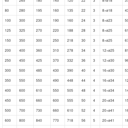
65
265
180
145
120
22
3
8×ø18
3
80
280
195
160
135
22
3
8×ø18
4
100
300
230
190
160
24
3
8×ø23
5
125
325
270
220
188
28
3
8×ø25
6
150
350
300
250
218
30
3
8×ø25
6
200
400
360
310
278
34
3
12×ø25
8
250
450
425
370
332
36
3
12×ø30
9
300
500
485
430
390
40
4
16×ø30
5
350
550
550
490
448
44
4
16×ø34
1
400
600
610
550
505
48
4
16×ø34
1
450
650
660
600
555
50
4
20×ø34
1
500
700
730
660
610
52
4
20×ø41
1
600
800
840
770
718
56
5
20×ø41
1