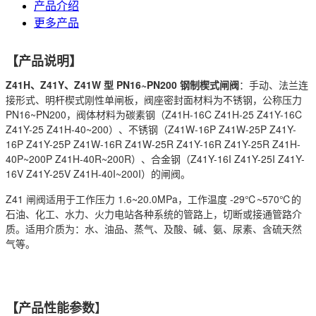
产品介绍
更多产品
【产品说明】
Z41H、Z41Y、Z41W 型 PN16~PN200 钢制楔式闸阀
：手动、法兰连
接形式、明杆楔式刚性单闸板，阀座密封面材料为不锈钢，公称压力
PN16~PN200，阀体材料为碳素钢（Z41H-16C Z41H-25 Z41Y-16C
Z41Y-25 Z41H-40~200）、不锈钢（Z41W-16P Z41W-25P Z41Y-
16P Z41Y-25P Z41W-16R Z41W-25R Z41Y-16R Z41Y-25R Z41H-
40P~200P Z41H-40R~200R）、合金钢（Z41Y-16I Z41Y-25I Z41Y-
16V Z41Y-25V Z41H-40I~200I）的闸阀。
Z41 闸阀适用于工作压力 1.6~20.0MPa，工作温度 -29℃~570℃的
石油、化工、水力、火力电站各种系统的管路上，切断或接通管路介
质。适用介质为：水、油品、蒸气、及酸、碱、氨、尿素、含硫天然
气等。
】
【
产品性能参数