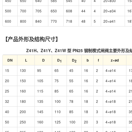
450
650
640
585
545
40
4
20×ø30
15
500
700
705
650
608
44
4
20×ø34
16
600
800
840
770
718
48
5
20×ø41
18
【产品外形及结构尺寸】
Z41H、Z41Y、Z41W 型 PN25 钢制楔式闸阀主要外形
DN
L
D
D
D
b
f
z×ød
1
2
15
130
95
65
45
16
2
4×ø14
1
20
150
105
75
55
16
2
4×ø14
1
25
160
115
85
65
16
2
4×ø14
2
32
180
135
100
78
18
2
4×ø18
2
40
200
145
110
85
18
3
4×ø18
3
50
250
160
125
100
20
3
4×ø18
3