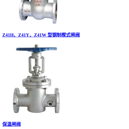
Z41H、Z41Y、Z41W 型钢制楔式闸阀
保温闸阀