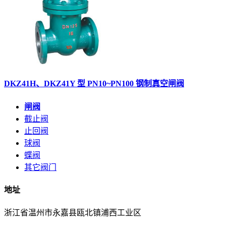
DKZ41H、DKZ41Y 型 PN10~PN100 钢制真空闸阀
闸阀
截止阀
止回阀
球阀
蝶阀
其它阀门
地址
浙江省温州市永嘉县瓯北镇浦西工业区