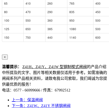
65
410
260
765
400
80
470
290
835
450
100
550
360
950
500
125
650
385
1080
500
150
750
440
1140
600
×
温馨提示：
Z41H、Z41Y、Z41W 型钢制楔式闸阀
的产品介绍
中所提及的文字、图片等相关数据仅适用于参考。如需准确的
闸阀系列产品相关资料，请致电我公司索取，我们竭诚为您提
供最优质的服务！
电话：0577 - 66999666 / 传真：67992512
上一条：保温闸阀
下一条：Z41W、Z41Y 不锈钢闸阀