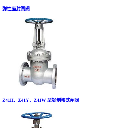
弹性座封闸阀
Z41H、Z41Y、Z41W 型钢制楔式闸阀