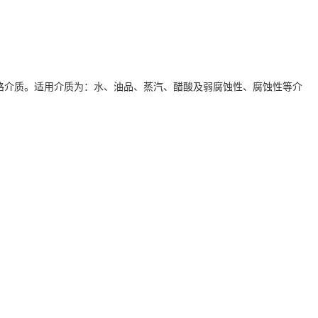
接通管路介质。适用介质为：水、油品、蒸汽、醋酸及弱腐蚀性、腐蚀性等介